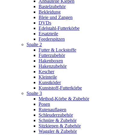
Anbauteile Kiepen
Bastelzubehör
Bekleidung
Bleie und Zangen
DVDs
Edelstahl-Futterkörbe
Ersatzteile
Feederspitzen
Spalte 2
Futter & Lockstoffe
Futterzubehör
Hakenboxen
Hakenzubehör
Kescher
Kleinteile
Kunstköder
Kunststoff-Futterkörbe
Spalte 3
Method-Körbe & Zubehör
Posen
Rutenauflagen
Schleuderzubehör
Schnüre & Zubehör
Sitzkiepen & Zubehör
Waggler & Zubehör