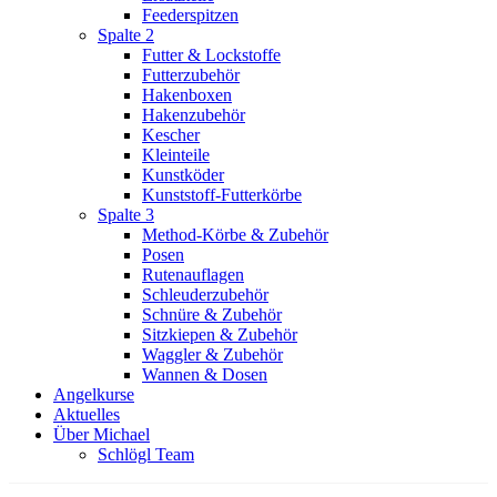
Feederspitzen
Spalte 2
Futter & Lockstoffe
Futterzubehör
Hakenboxen
Hakenzubehör
Kescher
Kleinteile
Kunstköder
Kunststoff-Futterkörbe
Spalte 3
Method-Körbe & Zubehör
Posen
Rutenauflagen
Schleuderzubehör
Schnüre & Zubehör
Sitzkiepen & Zubehör
Waggler & Zubehör
Wannen & Dosen
Angelkurse
Aktuelles
Über Michael
Schlögl Team