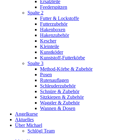
Ersatzteile
Feederspitzen
Spalte 2
Futter & Lockstoffe
Futterzubehör
Hakenboxen
Hakenzubehör
Kescher
Kleinteile
Kunstköder
Kunststoff-Futterkörbe
Spalte 3
Method-Körbe & Zubehör
Posen
Rutenauflagen
Schleuderzubehör
Schnüre & Zubehör
Sitzkiepen & Zubehör
Waggler & Zubehör
Wannen & Dosen
Angelkurse
Aktuelles
Über Michael
Schlögl Team