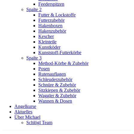
Feederspitzen
Spalte 2
Futter & Lockstoffe
Futterzubehör
Hakenboxen
Hakenzubehör
Kescher
Kleinteile
Kunstköder
Kunststoff-Futterkörbe
Spalte 3
Method-Körbe & Zubehör
Posen
Rutenauflagen
Schleuderzubehör
Schnüre & Zubehör
Sitzkiepen & Zubehör
Waggler & Zubehör
Wannen & Dosen
Angelkurse
Aktuelles
Über Michael
Schlögl Team