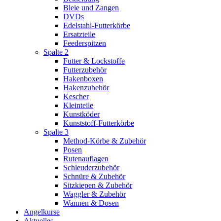
Bleie und Zangen
DVDs
Edelstahl-Futterkörbe
Ersatzteile
Feederspitzen
Spalte 2
Futter & Lockstoffe
Futterzubehör
Hakenboxen
Hakenzubehör
Kescher
Kleinteile
Kunstköder
Kunststoff-Futterkörbe
Spalte 3
Method-Körbe & Zubehör
Posen
Rutenauflagen
Schleuderzubehör
Schnüre & Zubehör
Sitzkiepen & Zubehör
Waggler & Zubehör
Wannen & Dosen
Angelkurse
Aktuelles