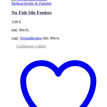
Method-Körbe & Zubehör
Nu Fish Silo Feeders
3,99
€
inkl. MwSt.
zzgl.
Versandkosten
inkl. Mwst.
Dieses
Ausführung wählen
Produkt
weist
mehrere
Varianten
auf.
Die
Optionen
können
auf
der
Produktseite
gewählt
werden