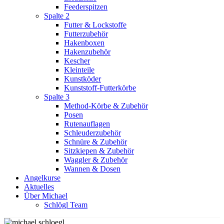
Feederspitzen
Spalte 2
Futter & Lockstoffe
Futterzubehör
Hakenboxen
Hakenzubehör
Kescher
Kleinteile
Kunstköder
Kunststoff-Futterkörbe
Spalte 3
Method-Körbe & Zubehör
Posen
Rutenauflagen
Schleuderzubehör
Schnüre & Zubehör
Sitzkiepen & Zubehör
Waggler & Zubehör
Wannen & Dosen
Angelkurse
Aktuelles
Über Michael
Schlögl Team