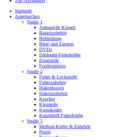
Top Navigation
Startseite
Angelsachen
Spalte 1
Anbauteile Kiepen
Bastelzubehör
Bekleidung
Bleie und Zangen
DVDs
Edelstahl-Futterkörbe
Ersatzteile
Feederspitzen
Spalte 2
Futter & Lockstoffe
Futterzubehör
Hakenboxen
Hakenzubehör
Kescher
Kleinteile
Kunstköder
Kunststoff-Futterkörbe
Spalte 3
Method-Körbe & Zubehör
Posen