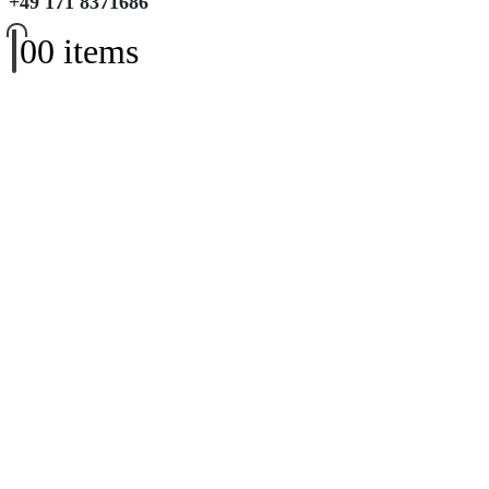
+49 171 8371686
0
0 items