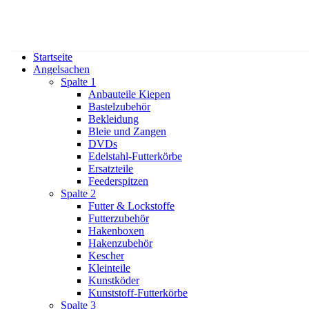
Startseite
Angelsachen
Spalte 1
Anbauteile Kiepen
Bastelzubehör
Bekleidung
Bleie und Zangen
DVDs
Edelstahl-Futterkörbe
Ersatzteile
Feederspitzen
Spalte 2
Futter & Lockstoffe
Futterzubehör
Hakenboxen
Hakenzubehör
Kescher
Kleinteile
Kunstköder
Kunststoff-Futterkörbe
Spalte 3