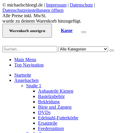
© michaelschloegl.de |
Impressum
|
Datenschutz
|
Datenschutzeinstellungen öffnen
Alle Preise inkl. MwSt.
wurde zu deinem Warenkorb hinzugefügt.
Kasse
Warenkorb anzeigen
Main Menu
Top Navigation
Startseite
Angelsachen
Spalte 1
Anbauteile Kiepen
Bastelzubehör
Bekleidung
Bleie und Zangen
DVDs
Edelstahl-Futterkörbe
Ersatzteile
Feederspitzen