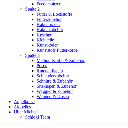
Feederspitzen
Spalte 2
Futter & Lockstoffe
Futterzubehör
Hakenboxen
Hakenzubehör
Kescher
Kleinteile
Kunstköder
Kunststoff-Futterkörbe
Spalte 3
Method-Körbe & Zubehör
Posen
Rutenauflagen
Schleuderzubehör
Schnüre & Zubehör
Sitzkiepen & Zubehör
Waggler & Zubehör
Wannen & Dosen
Angelkurse
Aktuelles
Über Michael
Schlögl Team