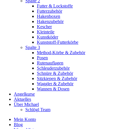
Spalte 2
Futter & Lockstoffe
Futterzubehör
Hakenboxen
Hakenzubehör
Kescher
Kleinteile
Kunstköder
Kunststoff-Futterkörbe
Spalte 3
Method-Körbe & Zubehör
Posen
Rutenauflagen
Schleuderzubehör
Schnüre & Zubehör
Sitzkiepen & Zubehör
Waggler & Zubehör
Wannen & Dosen
Angelkurse
Aktuelles
Über Michael
Schlögl Team
Mein Konto
Blog