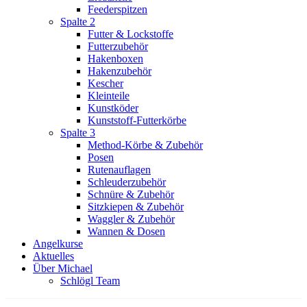
Feederspitzen
Spalte 2
Futter & Lockstoffe
Futterzubehör
Hakenboxen
Hakenzubehör
Kescher
Kleinteile
Kunstköder
Kunststoff-Futterkörbe
Spalte 3
Method-Körbe & Zubehör
Posen
Rutenauflagen
Schleuderzubehör
Schnüre & Zubehör
Sitzkiepen & Zubehör
Waggler & Zubehör
Wannen & Dosen
Angelkurse
Aktuelles
Über Michael
Schlögl Team