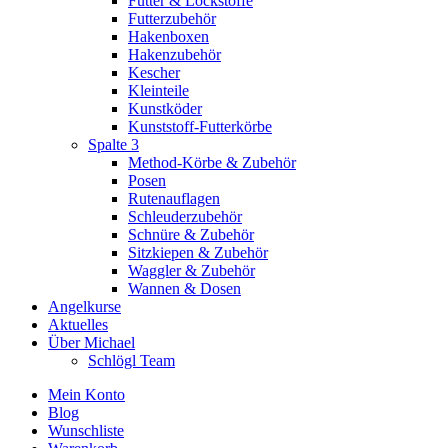
Futter & Lockstoffe
Futterzubehör
Hakenboxen
Hakenzubehör
Kescher
Kleinteile
Kunstköder
Kunststoff-Futterkörbe
Spalte 3
Method-Körbe & Zubehör
Posen
Rutenauflagen
Schleuderzubehör
Schnüre & Zubehör
Sitzkiepen & Zubehör
Waggler & Zubehör
Wannen & Dosen
Angelkurse
Aktuelles
Über Michael
Schlögl Team
Mein Konto
Blog
Wunschliste