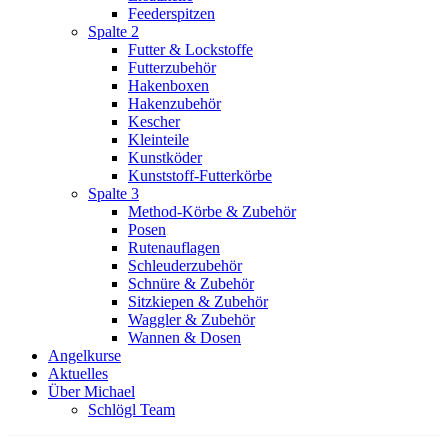
Feederspitzen
Spalte 2
Futter & Lockstoffe
Futterzubehör
Hakenboxen
Hakenzubehör
Kescher
Kleinteile
Kunstköder
Kunststoff-Futterkörbe
Spalte 3
Method-Körbe & Zubehör
Posen
Rutenauflagen
Schleuderzubehör
Schnüre & Zubehör
Sitzkiepen & Zubehör
Waggler & Zubehör
Wannen & Dosen
Angelkurse
Aktuelles
Über Michael
Schlögl Team