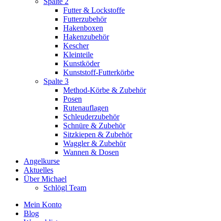
Spalte 2
Futter & Lockstoffe
Futterzubehör
Hakenboxen
Hakenzubehör
Kescher
Kleinteile
Kunstköder
Kunststoff-Futterkörbe
Spalte 3
Method-Körbe & Zubehör
Posen
Rutenauflagen
Schleuderzubehör
Schnüre & Zubehör
Sitzkiepen & Zubehör
Waggler & Zubehör
Wannen & Dosen
Angelkurse
Aktuelles
Über Michael
Schlögl Team
Mein Konto
Blog