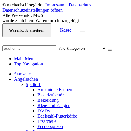
© michaelschloegl.de |
Impressum
|
Datenschutz
|
Datenschutzeinstellungen öffnen
Alle Preise inkl. MwSt.
wurde zu deinem Warenkorb hinzugefügt.
Kasse
Warenkorb anzeigen
Main Menu
Top Navigation
Startseite
Angelsachen
Spalte 1
Anbauteile Kiepen
Bastelzubehör
Bekleidung
Bleie und Zangen
DVDs
Edelstahl-Futterkörbe
Ersatzteile
Feederspitzen