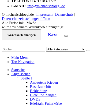
TELEFON:
+491718371686
E-MAIL:
info@michaelschloegl.de
© michaelschloegl.de |
Impressum
|
Datenschutz
|
Datenschutzeinstellungen öffnen
Alle Preise inkl. MwSt.
wurde zu deinem Warenkorb hinzugefügt.
Kasse
Warenkorb anzeigen
Main Menu
Top Navigation
Startseite
Angelsachen
Spalte 1
Anbauteile Kiepen
Bastelzubehör
Bekleidung
Bleie und Zangen
DVDs
Edelstahl-Futterkörbe