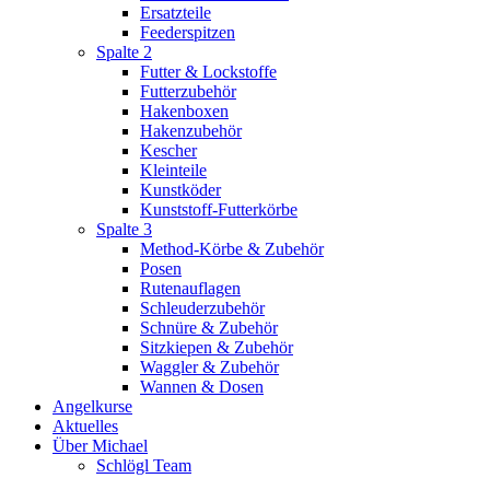
Ersatzteile
Feederspitzen
Spalte 2
Futter & Lockstoffe
Futterzubehör
Hakenboxen
Hakenzubehör
Kescher
Kleinteile
Kunstköder
Kunststoff-Futterkörbe
Spalte 3
Method-Körbe & Zubehör
Posen
Rutenauflagen
Schleuderzubehör
Schnüre & Zubehör
Sitzkiepen & Zubehör
Waggler & Zubehör
Wannen & Dosen
Angelkurse
Aktuelles
Über Michael
Schlögl Team