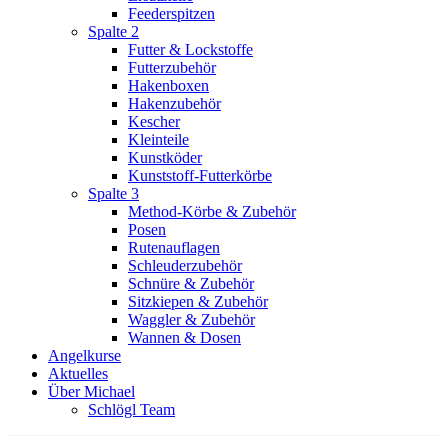
Feederspitzen
Spalte 2
Futter & Lockstoffe
Futterzubehör
Hakenboxen
Hakenzubehör
Kescher
Kleinteile
Kunstköder
Kunststoff-Futterkörbe
Spalte 3
Method-Körbe & Zubehör
Posen
Rutenauflagen
Schleuderzubehör
Schnüre & Zubehör
Sitzkiepen & Zubehör
Waggler & Zubehör
Wannen & Dosen
Angelkurse
Aktuelles
Über Michael
Schlögl Team