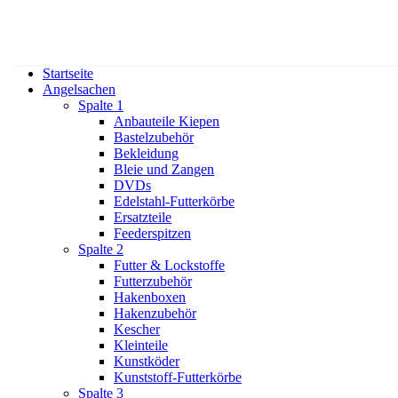
Startseite
Angelsachen
Spalte 1
Anbauteile Kiepen
Bastelzubehör
Bekleidung
Bleie und Zangen
DVDs
Edelstahl-Futterkörbe
Ersatzteile
Feederspitzen
Spalte 2
Futter & Lockstoffe
Futterzubehör
Hakenboxen
Hakenzubehör
Kescher
Kleinteile
Kunstköder
Kunststoff-Futterkörbe
Spalte 3