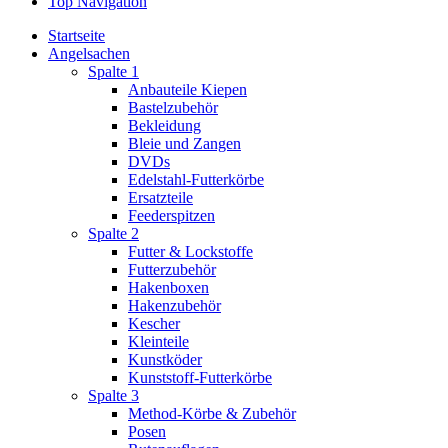
Top Navigation
Startseite
Angelsachen
Spalte 1
Anbauteile Kiepen
Bastelzubehör
Bekleidung
Bleie und Zangen
DVDs
Edelstahl-Futterkörbe
Ersatzteile
Feederspitzen
Spalte 2
Futter & Lockstoffe
Futterzubehör
Hakenboxen
Hakenzubehör
Kescher
Kleinteile
Kunstköder
Kunststoff-Futterkörbe
Spalte 3
Method-Körbe & Zubehör
Posen