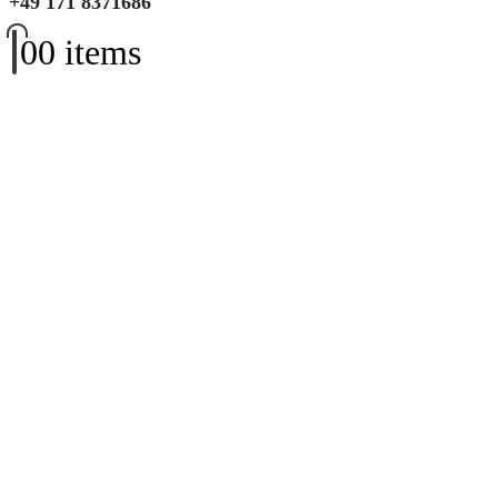
+49 171 8371686
0
0 items