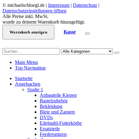
© michaelschloegl.de |
Impressum
|
Datenschutz
|
Datenschutzeinstellungen öffnen
Alle Preise inkl. MwSt.
wurde zu deinem Warenkorb hinzugefügt.
Kasse
Warenkorb anzeigen
Main Menu
Top Navigation
Startseite
Angelsachen
Spalte 1
Anbauteile Kiepen
Bastelzubehör
Bekleidung
Bleie und Zangen
DVDs
Edelstahl-Futterkörbe
Ersatzteile
Feederspitzen