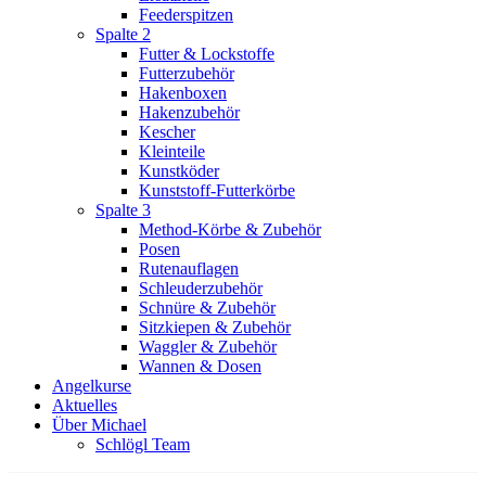
Feederspitzen
Spalte 2
Futter & Lockstoffe
Futterzubehör
Hakenboxen
Hakenzubehör
Kescher
Kleinteile
Kunstköder
Kunststoff-Futterkörbe
Spalte 3
Method-Körbe & Zubehör
Posen
Rutenauflagen
Schleuderzubehör
Schnüre & Zubehör
Sitzkiepen & Zubehör
Waggler & Zubehör
Wannen & Dosen
Angelkurse
Aktuelles
Über Michael
Schlögl Team