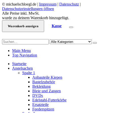
© michaelschloegl.de |
Impressum
|
Datenschutz
|
Datenschutzeinstellungen öffnen
Alle Preise inkl. MwSt.
wurde zu deinem Warenkorb hinzugefügt.
Kasse
Warenkorb anzeigen
Main Menu
Top Navigation
Startseite
Angelsachen
Spalte 1
Anbauteile Kiepen
Bastelzubehör
Bekleidung
Bleie und Zangen
DVDs
Edelstahl-Futterkörbe
Ersatzteile
Feederspitzen