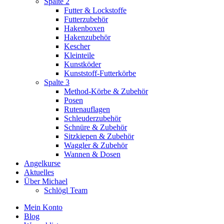
Spalte 2
Futter & Lockstoffe
Futterzubehör
Hakenboxen
Hakenzubehör
Kescher
Kleinteile
Kunstköder
Kunststoff-Futterkörbe
Spalte 3
Method-Körbe & Zubehör
Posen
Rutenauflagen
Schleuderzubehör
Schnüre & Zubehör
Sitzkiepen & Zubehör
Waggler & Zubehör
Wannen & Dosen
Angelkurse
Aktuelles
Über Michael
Schlögl Team
Mein Konto
Blog