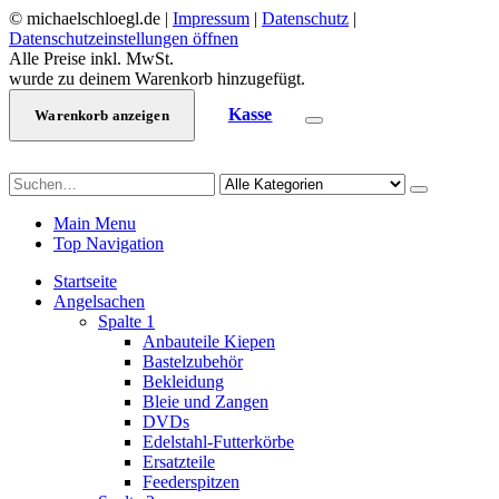
© michaelschloegl.de |
Impressum
|
Datenschutz
|
Datenschutzeinstellungen öffnen
Alle Preise inkl. MwSt.
wurde zu deinem Warenkorb hinzugefügt.
Kasse
Warenkorb anzeigen
Main Menu
Top Navigation
Startseite
Angelsachen
Spalte 1
Anbauteile Kiepen
Bastelzubehör
Bekleidung
Bleie und Zangen
DVDs
Edelstahl-Futterkörbe
Ersatzteile
Feederspitzen