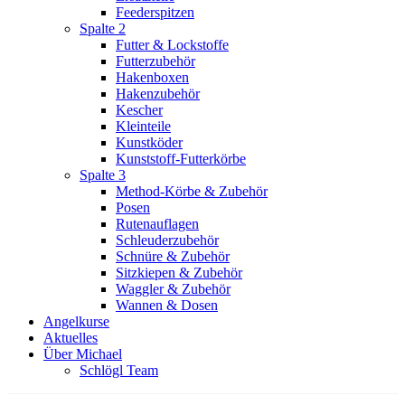
Feederspitzen
Spalte 2
Futter & Lockstoffe
Futterzubehör
Hakenboxen
Hakenzubehör
Kescher
Kleinteile
Kunstköder
Kunststoff-Futterkörbe
Spalte 3
Method-Körbe & Zubehör
Posen
Rutenauflagen
Schleuderzubehör
Schnüre & Zubehör
Sitzkiepen & Zubehör
Waggler & Zubehör
Wannen & Dosen
Angelkurse
Aktuelles
Über Michael
Schlögl Team