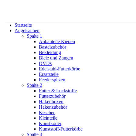
Startseite
Angelsachen
Spalte 1
Anbauteile Kiepen
Bastelzubehör
Bekleidung
Bleie und Zangen
DVDs
Edelstahl-Futterkörbe
Ersatzteile
Feederspitzen
Spalte 2
Futter & Lockstoffe
Futterzubehör
Hakenboxen
Hakenzubehör
Kescher
Kleinteile
Kunstköder
Kunststoff-Futterkörbe
Spalte 3