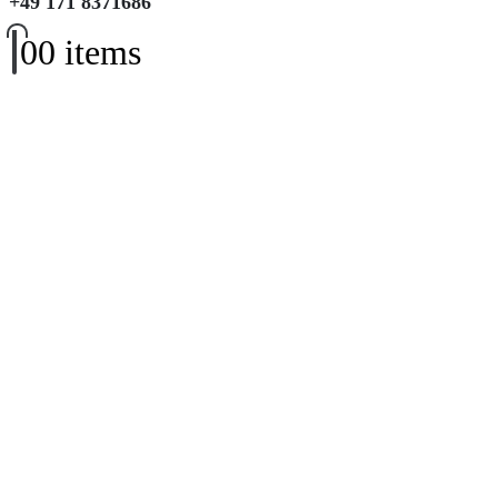
+49 171 8371686
0
0 items