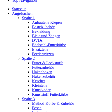
Top Navigation
Startseite
Angelsachen
Spalte 1
Anbauteile Kiepen
Bastelzubehör
Bekleidung
Bleie und Zangen
DVDs
Edelstahl-Futterkörbe
Ersatzteile
Feederspitzen
Spalte 2
Futter & Lockstoffe
Futterzubehör
Hakenboxen
Hakenzubehör
Kescher
Kleinteile
Kunstköder
Kunststoff-Futterkörbe
Spalte 3
Method-Körbe & Zubehör
Posen