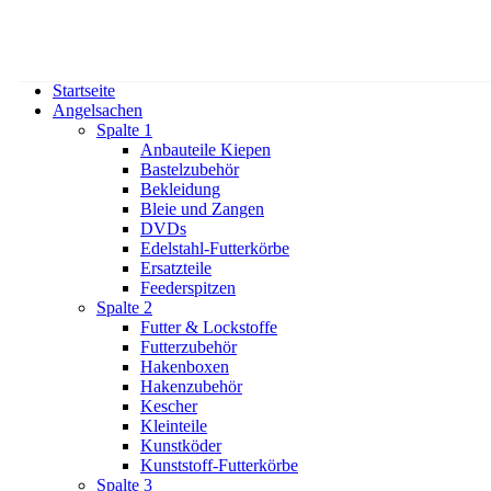
Startseite
Angelsachen
Spalte 1
Anbauteile Kiepen
Bastelzubehör
Bekleidung
Bleie und Zangen
DVDs
Edelstahl-Futterkörbe
Ersatzteile
Feederspitzen
Spalte 2
Futter & Lockstoffe
Futterzubehör
Hakenboxen
Hakenzubehör
Kescher
Kleinteile
Kunstköder
Kunststoff-Futterkörbe
Spalte 3