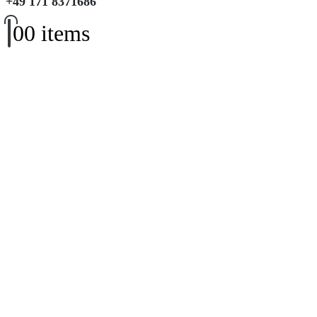
+49 171 8371686
0
0 items