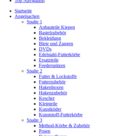
Top Navigation
Startseite
Angelsachen
Spalte 1
Anbauteile Kiepen
Bastelzubehör
Bekleidung
Bleie und Zangen
DVDs
Edelstahl-Futterkörbe
Ersatzteile
Feederspitzen
Spalte 2
Futter & Lockstoffe
Futterzubehör
Hakenboxen
Hakenzubehör
Kescher
Kleinteile
Kunstköder
Kunststoff-Futterkörbe
Spalte 3
Method-Körbe & Zubehör
Posen