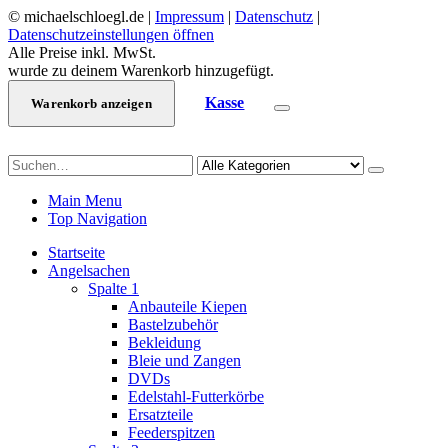
© michaelschloegl.de |
Impressum
|
Datenschutz
|
Datenschutzeinstellungen öffnen
Alle Preise inkl. MwSt.
wurde zu deinem Warenkorb hinzugefügt.
Kasse
Warenkorb anzeigen
Main Menu
Top Navigation
Startseite
Angelsachen
Spalte 1
Anbauteile Kiepen
Bastelzubehör
Bekleidung
Bleie und Zangen
DVDs
Edelstahl-Futterkörbe
Ersatzteile
Feederspitzen