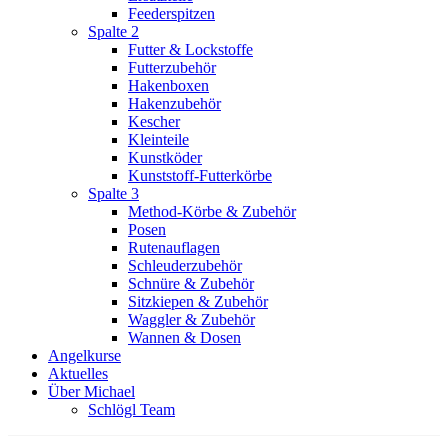
Feederspitzen
Spalte 2
Futter & Lockstoffe
Futterzubehör
Hakenboxen
Hakenzubehör
Kescher
Kleinteile
Kunstköder
Kunststoff-Futterkörbe
Spalte 3
Method-Körbe & Zubehör
Posen
Rutenauflagen
Schleuderzubehör
Schnüre & Zubehör
Sitzkiepen & Zubehör
Waggler & Zubehör
Wannen & Dosen
Angelkurse
Aktuelles
Über Michael
Schlögl Team