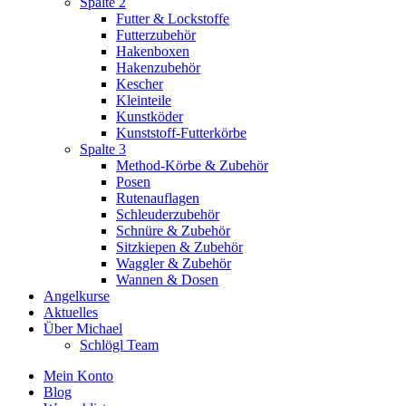
Spalte 2
Futter & Lockstoffe
Futterzubehör
Hakenboxen
Hakenzubehör
Kescher
Kleinteile
Kunstköder
Kunststoff-Futterkörbe
Spalte 3
Method-Körbe & Zubehör
Posen
Rutenauflagen
Schleuderzubehör
Schnüre & Zubehör
Sitzkiepen & Zubehör
Waggler & Zubehör
Wannen & Dosen
Angelkurse
Aktuelles
Über Michael
Schlögl Team
Mein Konto
Blog