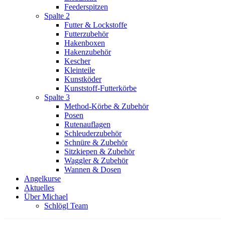
Feederspitzen
Spalte 2
Futter & Lockstoffe
Futterzubehör
Hakenboxen
Hakenzubehör
Kescher
Kleinteile
Kunstköder
Kunststoff-Futterkörbe
Spalte 3
Method-Körbe & Zubehör
Posen
Rutenauflagen
Schleuderzubehör
Schnüre & Zubehör
Sitzkiepen & Zubehör
Waggler & Zubehör
Wannen & Dosen
Angelkurse
Aktuelles
Über Michael
Schlögl Team