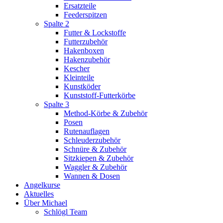
Ersatzteile
Feederspitzen
Spalte 2
Futter & Lockstoffe
Futterzubehör
Hakenboxen
Hakenzubehör
Kescher
Kleinteile
Kunstköder
Kunststoff-Futterkörbe
Spalte 3
Method-Körbe & Zubehör
Posen
Rutenauflagen
Schleuderzubehör
Schnüre & Zubehör
Sitzkiepen & Zubehör
Waggler & Zubehör
Wannen & Dosen
Angelkurse
Aktuelles
Über Michael
Schlögl Team