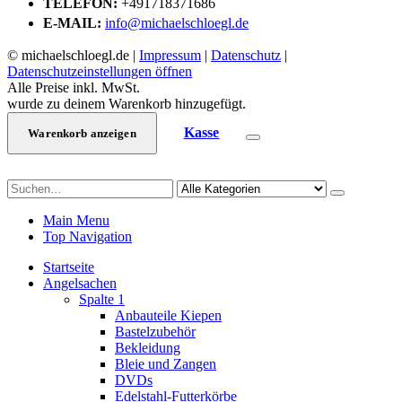
TELEFON:
+491718371686
E-MAIL:
info@michaelschloegl.de
© michaelschloegl.de |
Impressum
|
Datenschutz
|
Datenschutzeinstellungen öffnen
Alle Preise inkl. MwSt.
wurde zu deinem Warenkorb hinzugefügt.
Kasse
Warenkorb anzeigen
Main Menu
Top Navigation
Startseite
Angelsachen
Spalte 1
Anbauteile Kiepen
Bastelzubehör
Bekleidung
Bleie und Zangen
DVDs
Edelstahl-Futterkörbe