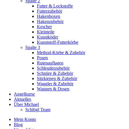
Spalte 2
Futter & Lockstoffe
Futterzubehör
Hakenboxen
Hakenzubehör
Kescher
Kleinteile
Kunstköder
Kunststoff-Futterkörbe
Spalte 3
Method-Körbe & Zubehör
Posen
Rutenauflagen
Schleuderzubehör
Schnüre & Zubehör
Sitzkiepen & Zubehör
Waggler & Zubehör
Wannen & Dosen
Angelkurse
Aktuelles
Über Michael
Schlögl Team
Mein Konto
Blog