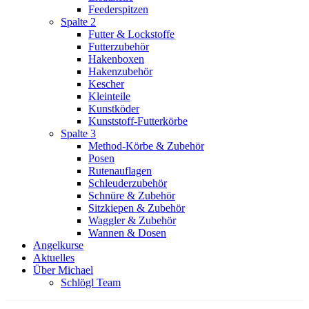
Feederspitzen
Spalte 2
Futter & Lockstoffe
Futterzubehör
Hakenboxen
Hakenzubehör
Kescher
Kleinteile
Kunstköder
Kunststoff-Futterkörbe
Spalte 3
Method-Körbe & Zubehör
Posen
Rutenauflagen
Schleuderzubehör
Schnüre & Zubehör
Sitzkiepen & Zubehör
Waggler & Zubehör
Wannen & Dosen
Angelkurse
Aktuelles
Über Michael
Schlögl Team