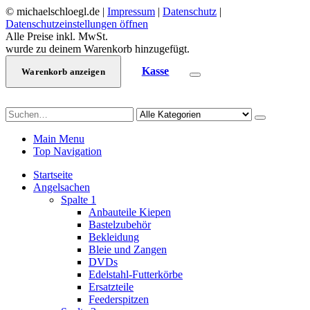
© michaelschloegl.de |
Impressum
|
Datenschutz
|
Datenschutzeinstellungen öffnen
Alle Preise inkl. MwSt.
wurde zu deinem Warenkorb hinzugefügt.
Kasse
Warenkorb anzeigen
Main Menu
Top Navigation
Startseite
Angelsachen
Spalte 1
Anbauteile Kiepen
Bastelzubehör
Bekleidung
Bleie und Zangen
DVDs
Edelstahl-Futterkörbe
Ersatzteile
Feederspitzen