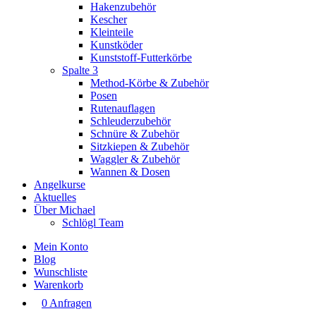
Hakenzubehör
Kescher
Kleinteile
Kunstköder
Kunststoff-Futterkörbe
Spalte 3
Method-Körbe & Zubehör
Posen
Rutenauflagen
Schleuderzubehör
Schnüre & Zubehör
Sitzkiepen & Zubehör
Waggler & Zubehör
Wannen & Dosen
Angelkurse
Aktuelles
Über Michael
Schlögl Team
Mein Konto
Blog
Wunschliste
Warenkorb
0 Anfragen