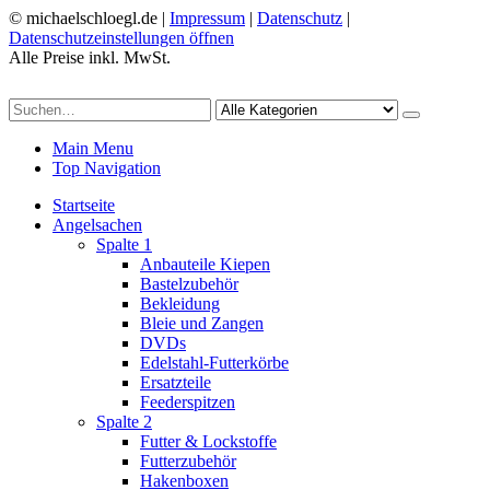
© michaelschloegl.de |
Impressum
|
Datenschutz
|
Datenschutzeinstellungen öffnen
Alle Preise inkl. MwSt.
Main Menu
Top Navigation
Startseite
Angelsachen
Spalte 1
Anbauteile Kiepen
Bastelzubehör
Bekleidung
Bleie und Zangen
DVDs
Edelstahl-Futterkörbe
Ersatzteile
Feederspitzen
Spalte 2
Futter & Lockstoffe
Futterzubehör
Hakenboxen