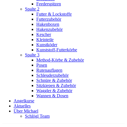
Feederspitzen
Spalte 2
Futter & Lockstoffe
Futterzubehör
Hakenboxen
Hakenzubehör
Kescher
Kleinteile
Kunstköder
Kunststoff-Futterkörbe
Spalte 3
Method-Körbe & Zubehör
Posen
Rutenauflagen
Schleuderzubehör
Schnüre & Zubehör
Sitzkiepen & Zubehör
Waggler & Zubehör
Wannen & Dosen
Angelkurse
Aktuelles
Über Michael
Schlögl Team