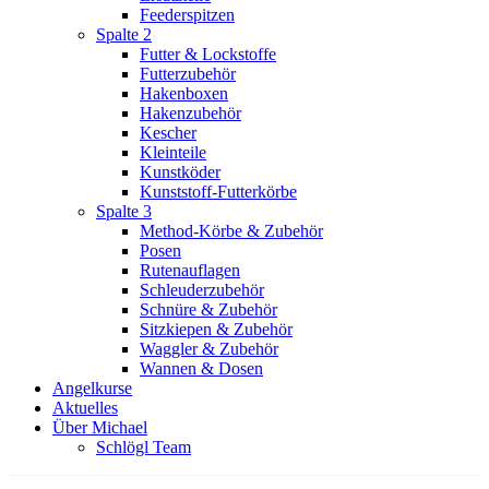
Feederspitzen
Spalte 2
Futter & Lockstoffe
Futterzubehör
Hakenboxen
Hakenzubehör
Kescher
Kleinteile
Kunstköder
Kunststoff-Futterkörbe
Spalte 3
Method-Körbe & Zubehör
Posen
Rutenauflagen
Schleuderzubehör
Schnüre & Zubehör
Sitzkiepen & Zubehör
Waggler & Zubehör
Wannen & Dosen
Angelkurse
Aktuelles
Über Michael
Schlögl Team