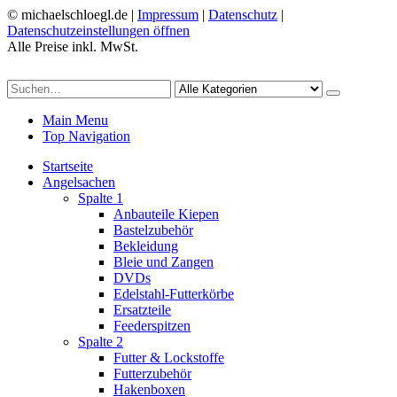
© michaelschloegl.de |
Impressum
|
Datenschutz
|
Datenschutzeinstellungen öffnen
Alle Preise inkl. MwSt.
Main Menu
Top Navigation
Startseite
Angelsachen
Spalte 1
Anbauteile Kiepen
Bastelzubehör
Bekleidung
Bleie und Zangen
DVDs
Edelstahl-Futterkörbe
Ersatzteile
Feederspitzen
Spalte 2
Futter & Lockstoffe
Futterzubehör
Hakenboxen