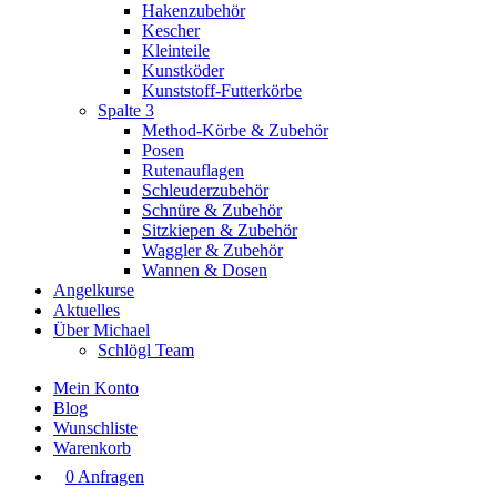
Hakenzubehör
Kescher
Kleinteile
Kunstköder
Kunststoff-Futterkörbe
Spalte 3
Method-Körbe & Zubehör
Posen
Rutenauflagen
Schleuderzubehör
Schnüre & Zubehör
Sitzkiepen & Zubehör
Waggler & Zubehör
Wannen & Dosen
Angelkurse
Aktuelles
Über Michael
Schlögl Team
Mein Konto
Blog
Wunschliste
Warenkorb
0 Anfragen